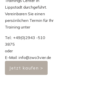
Trainings Center in
Lippstadt durchgeführt.
Vereinbaren Sie einen
persönlichen Termin für Ihr
Training unter
Tel.: +49(0)2943 -510
3875
oder
E-Mail: info@zwo3vier.de
Jetzt kaufen >
© 2025 - zwo3vier UG (haftungsbeschränkt)
Impressum
/
Datenschutz
/
AGB