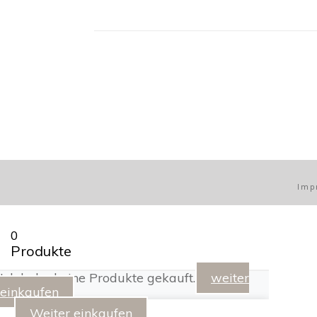
Im
0
Produkte
Ich habe keine Produkte gekauft.
weiter
einkaufen
Weiter einkaufen