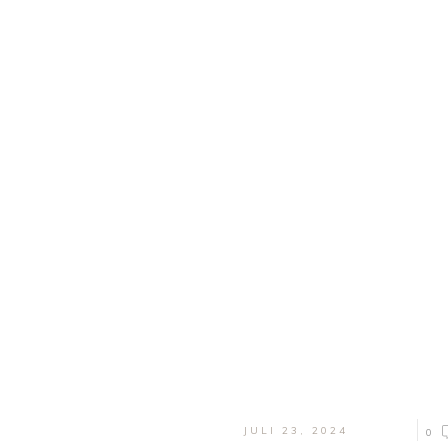
Welcome to the Blog
Keep up with the latest news and updates
JULI 23, 2024
0