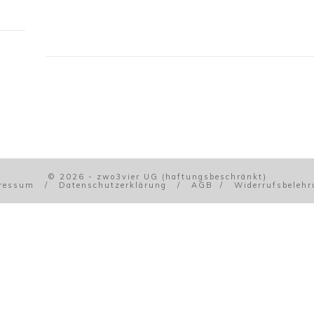
© 2026 - zwo3vier UG (haftungsbeschränkt)
pressum
/
Datenschutzerklärung
/
AGB
/
Widerrufsbeleh